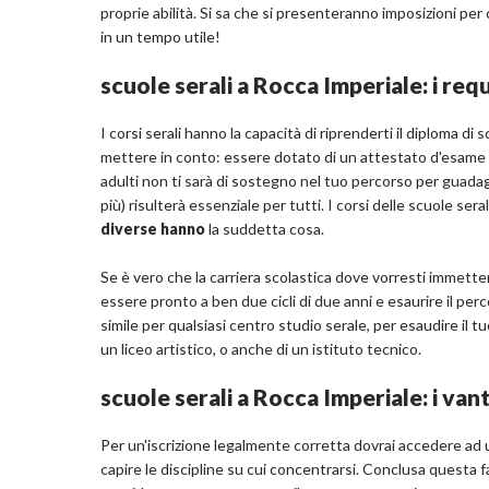
proprie abilità. Si sa che si presenteranno imposizioni p
in un tempo utile!
scuole serali a Rocca Imperiale: i requ
I corsi serali hanno la capacità di riprenderti il diploma d
mettere in conto: essere dotato di un attestato d'esame de
adulti non ti sarà di sostegno nel tuo percorso per guadag
più) risulterà essenziale per tutti. I corsi delle scuole sera
diverse hanno
la suddetta cosa.
Se è vero che la carriera scolastica dove vorresti immetterti
essere pronto a ben due cicli di due anni e esaurire il per
simile per qualsiasi centro studio serale, per esaudire il t
un liceo artistico, o anche di un istituto tecnico.
scuole serali a Rocca Imperiale: i van
Per un'iscrizione legalmente corretta dovrai accedere ad un
capire le discipline su cui concentrarsi. Conclusa questa fas