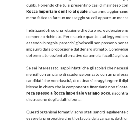
dubbi. Ponendo che tu si presentino casi di malinteso con i
Rocca Imperiale dentro al quale
ci saranno aggiornamen
meno faticoso fare un messaggio su cell oppure un messa
Indirizzandoti su una relazione diretta o no, evidenzieremo
compenso richiesto. Per esaurire quanto stai leggendo man
essendo in regola, parecchi giovincelli non possono pens
impauriti dalla proporzione dal denaro stimato. Condividiam
determinate opzioni alternative daranno la facoltà agli st
Se sei interessato, sappi infatti che gli scolari che necess
mensili con un piano di scadenze pensato con un professor
candidati che non riuscirà, di ostinarsi e raggiungere il dip
Messo in chiaro che la componente finanziaria non ti ostacoler
reca spesso a Rocca Imperiale variano poco
, riscontr
d'istruzione degli adulti di zona.
Questi organismi formativi sono stati sanciti legalmente da
essere la prerogativa che ti ostacola dal avanzare, datti un