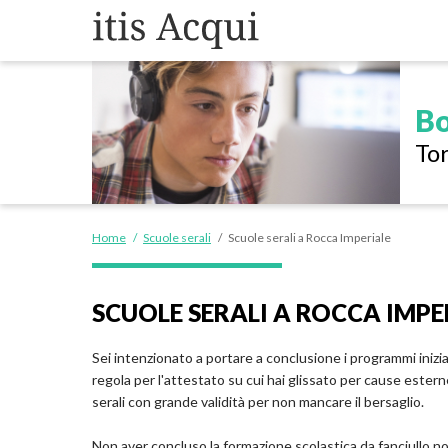
Bo
Tor
Home
/
Scuole serali
/
Scuole serali a Rocca Imperiale
SCUOLE SERALI A ROCCA IMPE
Sei intenzionato a portare a conclusione i programmi inizia
regola per l'attestato su cui hai glissato per cause estern
serali con grande validità per non mancare il bersaglio.
Non aver concluso la formazione scolastica da fanciullo no