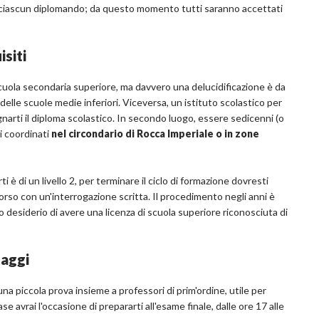
er ciascun diplomando; da questo momento tutti saranno accettati
isiti
i scuola secondaria superiore, ma davvero una delucidificazione è da
lle scuole medie inferiori. Viceversa, un istituto scolastico per
narti il diploma scolastico. In secondo luogo, essere sedicenni (o
li coordinati
nel circondario di Rocca Imperiale o in zone
 è di un livello 2, per terminare il ciclo di formazione dovresti
corso con un'interrogazione scritta. Il procedimento negli anni è
uo desiderio di avere una licenza di scuola superiore riconosciuta di
taggi
a piccola prova insieme a professori di prim'ordine, utile per
e avrai l'occasione di prepararti all'esame finale, dalle ore 17 alle