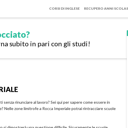
CORSI DI INGLESE
RECUPERO ANNI SCOLAS
cciato?
na subito in pari con gli studi!
RIALE
ti senza rinunciare al lavoro? Sei qui per sapere come essere in
e? Nelle zone limitrofe a Rocca Imperiale potrai rintracciare scuole
n si dimostrerà una questione difficile. Sicuramente le scuole