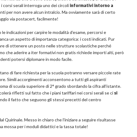
 corsi serali interroga uno dei circoli
informativi intorno a
ti per non avere alcun intralcio. Ma ovviamente sarà di certo
ggio via postacert, facilmente!
 le indicazioni per carpire le modalità d’esame, percorsi e
ca un aspetto di importanza categorica: i costi indicati. Pur
are di ottenere un posto nelle strutture scolastiche perché
o che aderire a iter formativi non gratis richiede importi alti, però
udenti potersi diplomare in modo facile.
itano di fare richiesta per la scuola potranno versare piccole rate
e. Simili accorgimenti acconsentono a tutti gli aspiranti
loma di scuola superiore di 2° grado sbordando la cifra all'istante.
à rifletti sul fatto che i piani tariffari nei corsi serali se ci
si
ando il fatto che seguono gli stessi precetti del centro
l Quirinale. Messo in chiaro che l'iniziare a seguire risultasse
a mossa per i moduli didattici e la tassa totale!