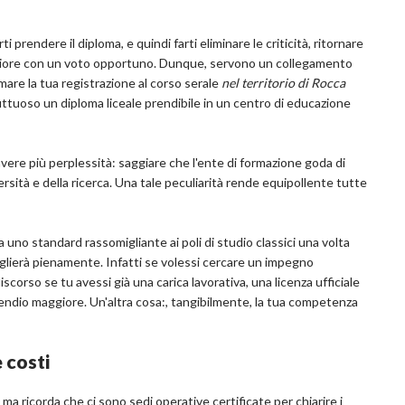
ti prendere il diploma, e quindi farti eliminare le criticità, ritornare
eriore con un voto opportuno. Dunque, servono un collegamento
mare la tua registrazione al corso serale
nel territorio di Rocca
uttuoso un diploma liceale prendibile in un centro di educazione
re più perplessità: saggiare che l'ente di formazione goda di
rsità e della ricerca. Una tale peculiarità rende equipollente tutte
a uno standard rassomigliante ai poli di studio classici una volta
iglierà pienamente. Infatti se volessi cercare un impegno
corso se tu avessi già una carica lavorativa, una licenza ufficiale
pendio maggiore. Un'altra cosa:, tangibilmente, la tua competenza
e costi
, ma ricorda che ci sono sedi operative certificate per chiarire i