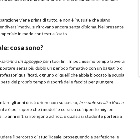
parazione viene prima di tutto, e non è inusuale che siano
, per diversi motivi, si ritrovano ancora senza diploma. Nel presente
a Imperiale in modo contestualizzato.
iale: cosa sono?
le saranno un appoggio per
i tuoi fini. In pochissimo tempo troverai
 impostare senza più dubbi un periodo formativo con un bagaglio di
fessori qualificati, ognuno di quelli che abbia bloccato la scuola
 aspetti del proprio tempo disporrà delle facoltà per giungere
tare gli anni di istruzione con successo
, le scuole serali a Rocca
e è poi sapere che i modelli e corsi su cui riponi le migliori
. 5 anni in 1 si ritengono ad hoc, e qualsiasi studente porterà a
hiudere il percorso di studi liceale, proseguendo a perfezione le