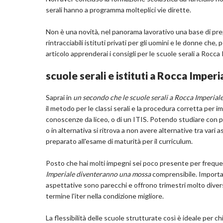
serali hanno a programma molteplici vie dirette.
Non è una novità, nel panorama lavorativo una base di pre
rintracciabili istituti privati per gli uomini e le donne che
articolo apprenderai i consigli per le scuole serali a Rocc
scuole serali e istituti a Rocca Imper
Saprai in
un secondo che le scuole serali a Rocca Imperia
il metodo per le classi serali e la procedura corretta per
conoscenze da liceo, o di un ITIS. Potendo studiare con pro
o in alternativa si ritrova a non avere alternative tra vari
preparato all'esame di maturità per il curriculum.
Posto che hai molti impegni sei poco presente per frequen
Imperiale diventeranno una mossa
comprensibile. Important
aspettative sono parecchi e offrono trimestri molto diversi
termine l'iter nella condizione migliore.
La flessibilità delle scuole strutturate così è ideale per c