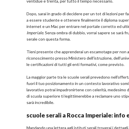
ventidue e trenta, per tutto il tempo necessario.
Dopo, sarai in grado di decidere per un tot di lezioni per far
a essere studente e ottenere finalmente il diploma sup
internet e un Mac per entrare nel portale corretto ed ulti
Imperiale
. Senza ombra di dubbio, vorrai sapere se sarà fr
serale con questa forma.
Tieni presente che apprenderai un escamotage per non ave
riconoscimento presso Ministero dell'istruzione, dell'unive
le certificazioni di tutti gli enti formativi, come previsto.
La maggior parte tra le scuole serali prevedono nell'offert
fuori il tuo posizionamento in un contesto lavorativo som
lavorativo potrai impadronirtene con celerità, medesimo dis
di scuola superiore ti legittimerebbe a reclamare uno sti
sarà incredibile.
scuole serali a Rocca Imperiale: info 
Mandando una lettera agli istituti serali troverai i dettagli