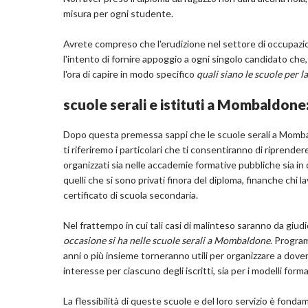
misura per ogni studente.
Avrete compreso che l'erudizione nel settore di occupazione 
l'intento di fornire appoggio a ogni singolo candidato che,
l'ora di capire in modo specifico
quali siano le scuole per
scuole serali e istituti a Mombaldone
Dopo questa premessa sappi che le scuole serali a Mombal
ti riferiremo i particolari che ti consentiranno di riprende
organizzati sia nelle accademie formative pubbliche sia in c
quelli che si sono privati finora del diploma, finanche chi l
certificato di scuola secondaria.
Nel frattempo in cui tali casi di malinteso saranno da giud
occasione si ha nelle scuole serali a Mombaldone
. Progra
anni o più insieme torneranno utili per organizzare a dovere
interesse per ciascuno degli iscritti, sia per i modelli format
La flessibilità di queste scuole e del loro servizio è fond