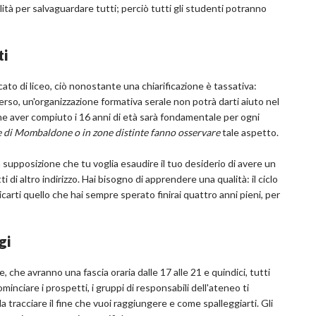
ità per salvaguardare tutti; perciò tutti gli studenti potranno
ti
icato di liceo, ciò nonostante una chiarificazione è tassativa:
erso, un'organizzazione formativa serale non potrà darti aiuto nel
i che aver compiuto i 16 anni di età sarà fondamentale per ogni
e di Mombaldone o in zone distinte fanno osservare
tale aspetto.
 supposizione che tu voglia esaudire il tuo desiderio di avere un
ti di altro indirizzo. Hai bisogno di apprendere una qualità: il ciclo
dicarti quello che hai sempre sperato finirai quattro anni pieni, per
gi
, che avranno una fascia oraria dalle 17 alle 21 e quindici, tutti
minciare i prospetti, i gruppi di responsabili dell'ateneo ti
a tracciare il fine che vuoi raggiungere e come spalleggiarti. Gli