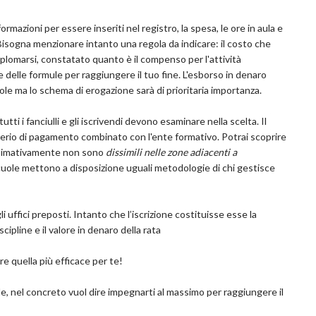
ormazioni per essere inseriti nel registro, la spesa, le ore in aula e
. Bisogna menzionare intanto una regola da indicare: il costo che
diplomarsi, constatato quanto è il compenso per l'attività
 delle formule per raggiungere il tuo fine. L'esborso in denaro
le ma lo schema di erogazione sarà di prioritaria importanza.
i i fanciulli e gli iscrivendi devono esaminare nella scelta. Il
iterio di pagamento combinato con l'ente formativo. Potrai scoprire
rossimativamente non sono
dissimili nelle zone adiacenti a
scuole mettono a disposizione uguali metodologie di chi gestisce
li uffici preposti. Intanto che l’iscrizione costituisse esse la
scipline e il valore in denaro della rata
are quella più efficace per te!
e, nel concreto vuol dire impegnarti al massimo per raggiungere il