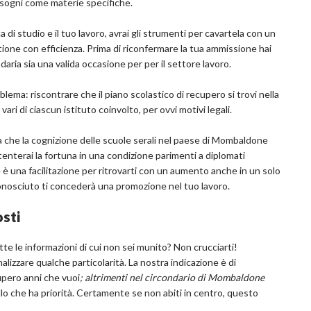
 bisogni come materie specifiche.
 di studio e il tuo lavoro, avrai gli strumenti per cavartela con un
stione con efficienza. Prima di riconfermare la tua ammissione hai
ria sia una valida occasione per per il settore lavoro.
lema: riscontrare che il piano scolastico di recupero si trovi nella
ri di ciascun istituto coinvolto, per ovvi motivi legali.
ola che la cognizione delle scuole serali nel paese di Mombaldone
tenterai la fortuna in una condizione parimenti a diplomati
urale è una facilitazione per ritrovarti con un aumento anche in un solo
iconosciuto ti concederà una promozione nel tuo lavoro.
osti
e le informazioni di cui non sei munito? Non crucciarti!
nalizzare qualche particolarità. La nostra indicazione è di
upero anni che vuoi
; altrimenti nel circondario di Mombaldone
ello che ha priorità. Certamente se non abiti in centro, questo