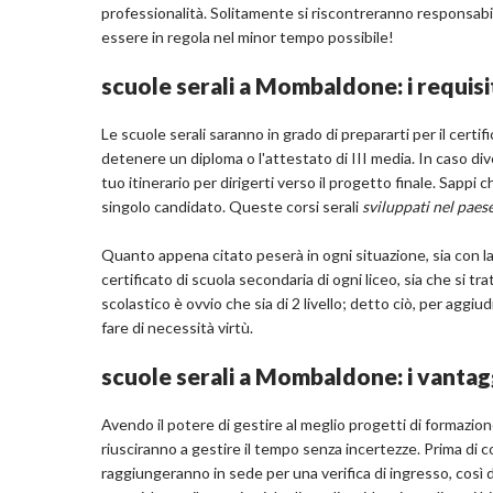
professionalità. Solitamente si riscontreranno responsabil
essere in regola nel minor tempo possibile!
scuole serali a Mombaldone: i requisi
Le scuole serali saranno in grado di prepararti per il certif
detenere un diploma o l'attestato di III media. In caso div
tuo itinerario per dirigerti verso il progetto finale. Sapp
singolo candidato. Queste corsi serali
sviluppati nel paes
Quanto appena citato peserà in ogni situazione, sia con la
certificato di scuola secondaria di ogni liceo, sia che si trat
scolastico è ovvio che sia di 2 livello; detto ciò, per aggiu
fare di necessità virtù.
scuole serali a Mombaldone: i vantag
Avendo il potere di gestire al meglio progetti di formazione
riusciranno a gestire il tempo senza incertezze. Prima di co
raggiungeranno in sede per una verifica di ingresso, così d