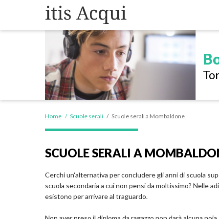
Bo
Tor
Home
/
Scuole serali
/
Scuole serali a Mombaldone
SCUOLE SERALI A MOMBALDO
Cerchi un'alternativa per concludere gli anni di scuola supe
scuola secondaria a cui non pensi da moltissimo? Nelle adi
esistono per arrivare al traguardo.
Non aver preso il diploma da ragazzo non darà alcuna noia,