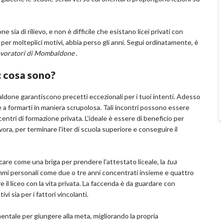
sia di rilievo, e non è difficile che esistano licei privati con
 per molteplici motivi, abbia perso gli anni. Segui ordinatamente, è
 lavoratori di Mombaldone
.
: cosa sono?
done garantiscono precetti eccezionali per i tuoi intenti. Adesso
re a formarti in maniera scrupolosa. Tali incontri possono essere
entri di formazione privata. L'ideale è essere di beneficio per
avora, per terminare l'iter di scuola superiore e conseguire il
icare come una briga per prendere l'attestato liceale, la
tua
mmi personali come due o tre anni concentrati insieme e quattro
 il liceo con la vita privata. La faccenda è da guardare con
ivi sia per i fattori vincolanti.
amentale per giungere alla meta, migliorando la propria