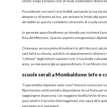
utenti, lungo il proprio ciclo di studi, evidenziano diversi
Procedendo con tanti corsi fruibili, pensando la tua tecnica
almanacco di lezioni ad hoc, per arrivare in fondo alla que
dei dubbi se questo cosiddetto attestato di scuola seconda
In generale approfondiremo un rimedio per risolvere il prob
lista del Ministero. Questo aspetto omogeneizza i diplomi va
Ordunque, ancora prima di inoltrarci in altri discorsi calc
sarà fatta su misura, quindi in un appuntamento di lavoro 
"coltivati" dagli istituti superiori noti. Il tuo livello cult
anno, se mai avessi già un apprendistato. Il certificato r
scuole serali a Mombaldone: info e c
Ti piacerebbe imparare varie cose? Vorresti conoscere tutt
Riporteremo molti portali a disposizione di cui fruire per a
raggiungere di persona con maggiore facilità l'ente di rec
puoi sentire il servizio Informagiovani
, che saprà dirti qu
vantaggio può agevolarti.