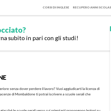
CORSI DI INGLESE
RECUPERO ANNI SCOLAS
cciato?
na subito in pari con gli studi!
NE
riore senza dover perdere il lavoro? Vuoi aggiudicarti la licenza di
acenze di Mombaldone ti potrai iscrivere a scuole serali che
 giacché le scuole serali verso cui orientarti propongono lezioni su