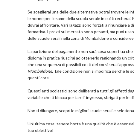
Se sceglierai una delle due alternative potrai trovare le inf
le norme per l'esame della scuola serale in cui ti recherai
dovrai affrontare. Vari ragazzi sono forzati a rinunciare a 
formativa. I prezzi sul mercato sono pesanti, ma puoi usare
delle scuole serali nella zona di Mombaldone è considerevo
La partizione del pagamento non sarà cosa superflua che tutt
diploma in pratica riuscirai ad ottenerlo ragionando un cr
che una sequenza di possibili costi dei corsi serali app
Mombaldone
. Tale condizione non si modifica perché le 
questi corsi.
Questi enti scolastici sono deliberati a tutti gli effetti dag
variabile che ti blocca per fare l' ingresso, sbrigati per le di
Non ti dilungare, scopri le migliori scuole serali e selezion
Un'ultima cosa: tenere botta è una qualità che è essenzial
tuo obiettivo!