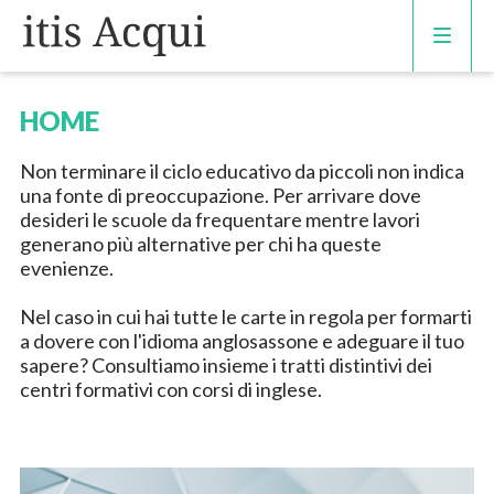
CORSI DI INGLESE
HOME
RECUPERO ANNI SCOLASTICI
Non terminare il ciclo educativo da piccoli non indica
una fonte di preoccupazione. Per arrivare dove
desideri le scuole da frequentare mentre lavori
SCUOLE PRIVATE
generano più alternative per chi ha queste
evenienze.
SCUOLE SERALI
Nel caso in cui hai tutte le carte in regola per formarti
a dovere con l'idioma anglosassone e adeguare il tuo
sapere? Consultiamo insieme i tratti distintivi dei
centri formativi con corsi di inglese.