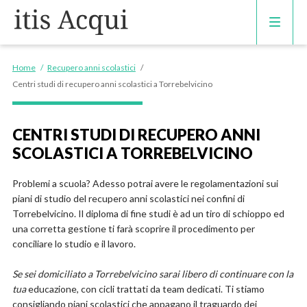
CORSI DI INGLESE
Home
/
Recupero anni scolastici
/
Centri studi di recupero anni scolastici a Torrebelvicino
RECUPERO ANNI SCOLASTICI
CENTRI STUDI DI RECUPERO ANNI
SCUOLE PRIVATE
SCOLASTICI A TORREBELVICINO
SCUOLE SERALI
Problemi a scuola? Adesso potrai avere le regolamentazioni sui
piani di studio del recupero anni scolastici nei confini di
Torrebelvicino. Il diploma di fine studi è ad un tiro di schioppo ed
una corretta gestione ti farà scoprire il procedimento per
conciliare lo studio e il lavoro.
Se sei domiciliato a Torrebelvicino sarai libero di continuare con la
tua
educazione, con cicli trattati da team dedicati. Ti stiamo
consigliando piani scolastici che appagano il traguardo dei