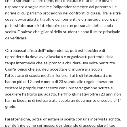
che ti spronano a fare bene, non trascurare il fatto che dovrai
rispondere a soglie minime indipendentemente dal percorso. Le
norme di cui parliamo procedono nei confronti di classi. Tra le altre
cose, dovrai adattarti a altre componenti, e un metodo sicuro per
potersi informare è interloquire con un personale della scuola
scelta. È palese che gli anni dello studente sono il limite principale
da verificare.
Oltrepassata l'età dell'indipendenza, potresti decidere di
riprendere da dove avevi lasciato e organizzarti partendo dalla
tappa intermedia che sei pronto a chiudere una volta per tutte.
Com'è logico che sia, devi accettare di inviare alla scuola
l'attestato di scuola media inferiore. Tutti gli intenzionati che
hanno più di 19 anni e meno di 23 stando alle regole dovranno
testare le proprie conoscenze con un'interrogazione scritta e
scegliere l'istituto più adatto. Perfino gli inattivi oltre i 23 anni non
hanno bisogno di inoltrare alla scuola un documento di scuola di 1°
grado.
Fai attenzione, potrai orientare la scelta con una intervista scritta,
per definire come sei messo, desiderando di assecondare il tuo