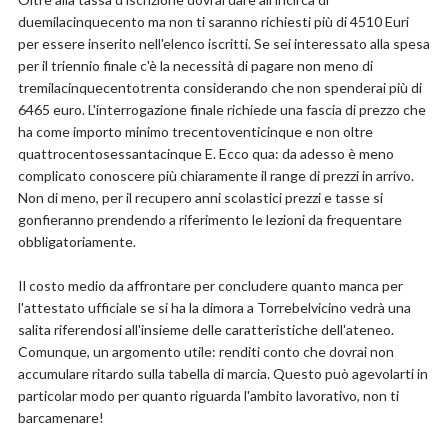
duemilacinquecento ma non ti saranno richiesti più di 4510 Euri
per essere inserito nell'elenco iscritti. Se sei interessato alla spesa
per il triennio finale c'è la necessità di pagare non meno di
tremilacinquecentotrenta considerando che non spenderai più di
6465 euro. L'interrogazione finale richiede una fascia di prezzo che
ha come importo minimo trecentoventicinque e non oltre
quattrocentosessantacinque E. Ecco qua: da adesso è meno
complicato conoscere più chiaramente il range di prezzi in arrivo.
Non di meno, per il recupero anni scolastici prezzi e tasse si
gonfieranno prendendo a riferimento le lezioni da frequentare
obbligatoriamente.
Il costo medio da affrontare per concludere quanto manca per
l'attestato ufficiale se si ha la dimora a Torrebelvicino vedrà una
salita riferendosi all'insieme delle caratteristiche dell'ateneo.
Comunque, un argomento utile: renditi conto che dovrai non
accumulare ritardo sulla tabella di marcia. Questo può agevolarti in
particolar modo per quanto riguarda l'ambito lavorativo, non ti
barcamenare!