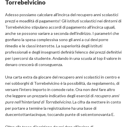
Torrebelvicino
Adesso possiamo calcolare all'incirca del recupero anni scolastici
prezzi e moadlità di pagamento! Gli istituti scolastici nei dintorni di
Torrebelvicino stipulano accordi di pagamento all'incirca uguali,
anche se possono variare a seconda dell'indirizzo. I parametri che
gonfiano la spesa complessiva sono gli anni a cui devi porre
rimedio e le classi interrotte. La superiorità degli istituti
professionali e degli insegnanti definirà l'elenco dei prezzi definitivi
per i percorsi da studente. Andando in una scuola al top il valore in
denaro crescerà di conseguenza.
Una carta extra da giocare del recupero anni scolastici in centro e
nei sobborghi di Torrebelvicino è la possibilità, da regolamento, di
versare l'intero importo in comode rate. Ora non devi fare altro
che leggere un prezzario indicativo degli esercizi di
recupero anni
pure nell'hinterland di Torrebelvicino
. La cifra da mettere in conto
per portare a termine la registrazione ha una base di
duecentottantacinque, toccando punte di seicentonovanta E.
Oltre alla tassa d'iscrizione dovrai dare all'incirca di