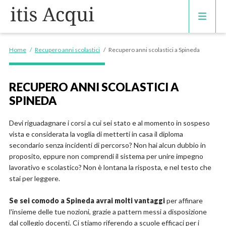
CORSI DI INGLESE
Home
/
Recupero anni scolastici
/
Recupero anni scolastici a Spineda
RECUPERO ANNI SCOLASTICI
RECUPERO ANNI SCOLASTICI A
SPINEDA
SCUOLE PRIVATE
Devi riguadagnare i corsi a cui sei stato e al momento in sospeso
SCUOLE SERALI
vista e considerata la voglia di metterti in casa il diploma
secondario senza incidenti di percorso? Non hai alcun dubbio in
proposito, eppure non comprendi il sistema per unire impegno
lavorativo e scolastico? Non è lontana la risposta, e nel testo che
stai per leggere.
Se sei comodo a Spineda avrai molti vantaggi
per affinare
l'insieme delle tue nozioni, grazie a pattern messi a disposizione
dal collegio docenti. Ci stiamo riferendo a scuole efficaci per i