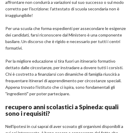
affrontare non condurrà a variazioni sul suo successo o sul modo
corretto per l'iscrizione: l'attestato di scuola secondaria non è
irraggiungibile!
Per una scuola che forma espedienti per assecondare le esigenze
dei candidati, farsi riconoscere dal Ministero è una componente
basilare. Un discorso che è rigido e necessario per tutti i centri
formativi.
Per la migliore educazione si tira fuori un itinerario formativo
dettato dalle circostanze, per instradare a dovere tutti i corsisti.
Chi è costretto a finanziarsi con dinamiche di famiglia riuscirà a
frequentare itinerari di apprendimento per circostanze speciali.
Appena trovato l'istituto che ci ispira, sono fondamentali gli
"ingredienti" per poter partecipare.
recupero anni scolastici a Spineda: quali
sono i requisiti?
Nell'ipotesi in cui saprai di aver scovato gli organismi disponibili a
cui sei interessato, è bene essere a conoscenza del fatto che