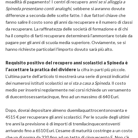
moadlità di pagamento! I centri di recupero
anni se si alloggia a
Spineda presentano conti analoghi
, sebbene si avranno dovute
differenze a seconda delle scelte fatte. I due fattori chiave che
fanno salire il costo sono gli anni da recuperare e il numero di classi
da recuperare. La raffinatezza delle società di formazione e di chi
ha il compito di farti recuperare determinerà l'ammontare totale da
pagare per gli anni di scuola media superiore. Ovviamente, se si
hanno richieste particolari l'importo dovuto sarà più alto.
Requisito positivo del recupero anni scolastici a Spineda è
l'accettare la pratica del dividere
la cifra in parti più piccole.
L'ultima parte dell'articolo ti mostrerà una serie di prezzi indicativi
dei numerosi istituti scolastici
se si sta a casa a Spineda
. Il costo
medio per inserirsi regolarmente nei corsi richiede un versamento
di duecentosessantacinque, fino ad un massimo di 640 Euri.
Dopo, dovrai depositare almeno duemilaquattrocentonovanta e
4515 € per recuperare gli anni scolastici. Per le scuole degli ultimi
tre anni la previsione è di importi di tremilacinquecentoventi
arrivando fino a 6510 Euri. L'esame di maturità costringe a un costo
che va di norma da 320 fino ad un tetto di cinquecento E. Non c'è