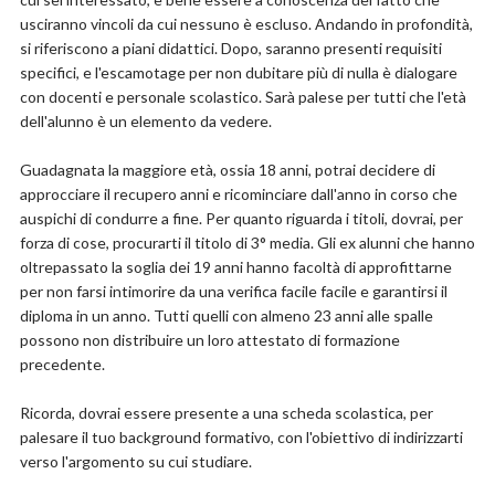
usciranno vincoli da cui nessuno è escluso. Andando in profondità,
si riferiscono a piani didattici. Dopo, saranno presenti requisiti
specifici, e l'escamotage per non dubitare più di nulla è dialogare
con docenti e personale scolastico. Sarà palese per tutti che l'età
dell'alunno è un elemento da vedere.
Guadagnata la maggiore età, ossia 18 anni, potrai decidere di
approcciare il recupero anni e ricominciare dall'anno in corso che
auspichi di condurre a fine. Per quanto riguarda i titoli, dovrai, per
forza di cose, procurarti il titolo di 3° media. Gli ex alunni che hanno
oltrepassato la soglia dei 19 anni hanno facoltà di approfittarne
per non farsi intimorire da una verifica facile facile e garantirsi il
diploma in un anno. Tutti quelli con almeno 23 anni alle spalle
possono non distribuire un loro attestato di formazione
precedente.
Ricorda, dovrai essere presente a una scheda scolastica, per
palesare il tuo background formativo, con l'obiettivo di indirizzarti
verso l'argomento su cui studiare.