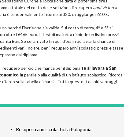
n Sebastiano Curone è l'occasione data di poter smaltire i
somma totale del costo delle soluzioni di recupero
anni vicino a
toria è tendenzialmente intorno ai 320, e raggiunge i 610 E.
 perché l'iscrizione sia valida. Sul costo di terza, 4° e 5° si
ltre i 6465 euro. Il test di maturità richiede un listino prezzi
ta Euri. Se sei arrivato fin qui, d'ora in poi avrai la chance di
imenti vari. Inoltre, per il recupero anni scolastici prezzi e tasse
separano dal diploma.
 di recupero per ciò che manca per il diploma
se si lavora a San
conomico in
parallelo alla qualità di un istituto scolastico. Ricorda
itardo sulla tabella di marcia. Tutto questo ti da più vantaggi
Recupero anni scolastici a Palagonia