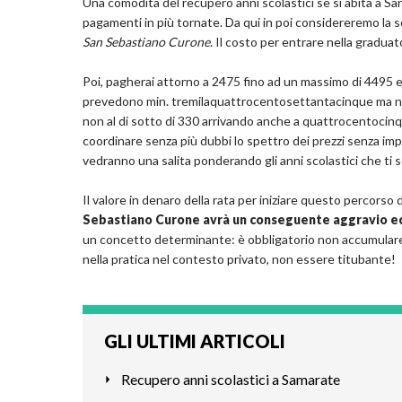
Una comodità del recupero anni scolastici se si abita a Sa
pagamenti in più tornate. Da qui in poi considereremo la 
San Sebastiano Curone
. Il costo per entrare nella gradua
Poi, pagherai attorno a 2475 fino ad un massimo di 4495 euro
prevedono min. tremilaquattrocentosettantacinque ma non o
non al di sotto di 330 arrivando anche a quattrocentocinquan
coordinare senza più dubbi lo spettro dei prezzi senza imped
vedranno una salita ponderando gli anni scolastici che ti 
Il valore in denaro della rata per iniziare questo percorso
Sebastiano Curone avrà un conseguente aggravio e
un concetto determinante: è obbligatorio non accumulare r
nella pratica nel contesto privato, non essere titubante!
GLI ULTIMI ARTICOLI
Recupero anni scolastici a Samarate