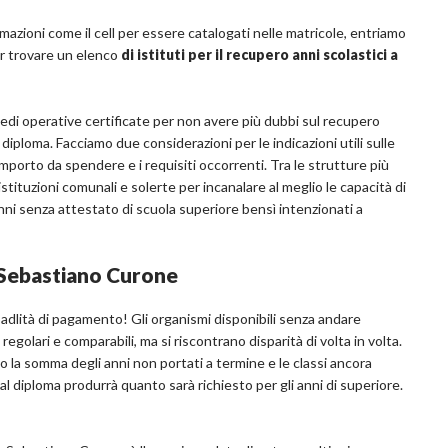
azioni come il cell per essere catalogati nelle matricole, entriamo
er trovare un elenco
di istituti per il recupero anni scolastici a
sedi operative certificate per non avere più dubbi sul recupero
il diploma. Facciamo due considerazioni per le indicazioni utili sulle
importo da spendere e i requisiti occorrenti. Tra le strutture più
istituzioni comunali e solerte per incanalare al meglio le capacità di
5 anni senza attestato di scuola superiore bensì intenzionati a
n Sebastiano Curone
adlità di pagamento! Gli organismi disponibili senza andare
golari e comparabili, ma si riscontrano disparità di volta in volta.
 la somma degli anni non portati a termine e le classi ancora
al diploma produrrà quanto sarà richiesto per gli anni di superiore.