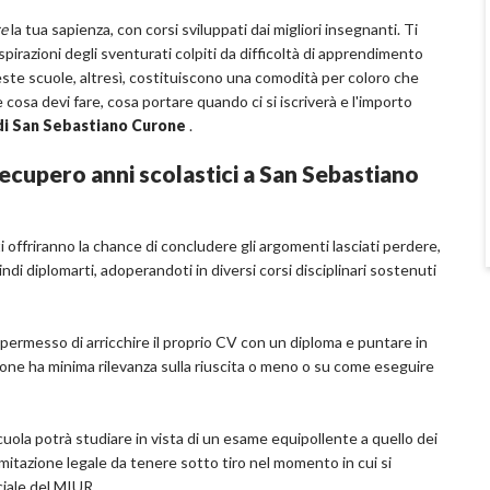
re
la tua sapienza, con corsi sviluppati dai migliori insegnanti. Ti
pirazioni degli sventurati colpiti da difficoltà di apprendimento
este scuole, altresì, costituiscono una comodità per coloro che
 cosa devi fare, cosa portare quando ci si iscriverà e l'importo
 di San Sebastiano Curone
.
ecupero anni scolastici a San Sebastiano
i offriranno la chance di concludere gli argomenti lasciati perdere,
di diplomarti, adoperandoti in diversi corsi disciplinari sostenuti
à permesso di arricchire il proprio CV con un diploma e puntare in
razione ha minima rilevanza sulla riuscita o meno o su come eseguire
cuola potrà studiare in vista di un esame equipollente a quello dei
limitazione legale da tenere sotto tiro nel momento in cui si
ciale del MIUR.