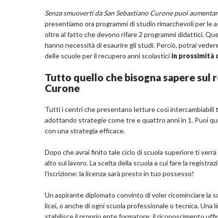
Senza smuoverti da San Sebastiano Curone puoi aumenta
presentiamo ora programmi di studio rimarchevoli per le as
oltre al fatto che devono rifare 2 programmi didattici. Qu
hanno necessità di esaurire gli studi. Perciò, potrai vedere
delle scuole per il recupero anni scolastici
in prossimità
Tutto quello che bisogna sapere sul r
Curone
Tutti i centri che presentano letture così intercambiabili t
adottando strategie come tre e quattro anni in 1. Puoi quin
con una strategia efficace.
Dopo che avrai finito tale ciclo di scuola superiore ti verr
alto sul lavoro. La scelta della scuola a cui fare la regist
l'iscrizione: la licenza sarà presto in tuo possesso!
Un aspirante diplomato convinto di voler ricominciare la s
licei, o anche di ogni scuola professionale o tecnica. Una 
stabilisce il proprio ente formatore: il riconoscimento uffi