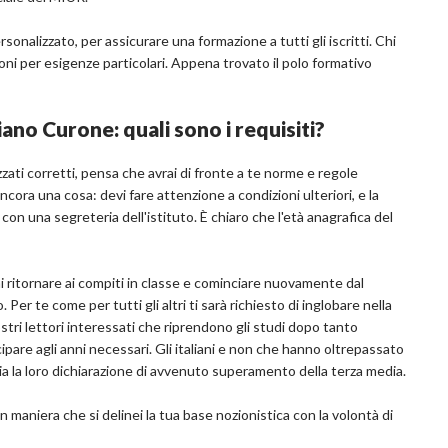
sonalizzato, per assicurare una formazione a tutti gli iscritti. Chi
zioni per esigenze particolari. Appena trovato il polo formativo
ano Curone: quali sono i requisiti?
lizzati corretti, pensa che avrai di fronte a te norme e regole
cora una cosa: devi fare attenzione a condizioni ulteriori, e la
con una segreteria dell'istituto. È chiaro che l'età anagrafica del
i ritornare ai compiti in classe e cominciare nuovamente dal
 Per te come per tutti gli altri ti sarà richiesto di inglobare nella
stri lettori interessati che riprendono gli studi dopo tanto
pare agli anni necessari. Gli italiani e non che hanno oltrepassato
eria la loro dichiarazione di avvenuto superamento della terza media.
n maniera che si delinei la tua base nozionistica con la volontà di