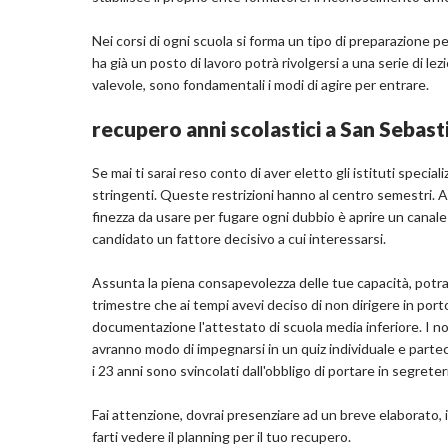
Nei corsi di ogni scuola si forma un tipo di preparazione per
ha già un posto di lavoro potrà rivolgersi a una serie di le
valevole, sono fondamentali i modi di agire per entrare.
recupero anni scolastici a San Sebasti
Se mai ti sarai reso conto di aver eletto gli istituti specia
stringenti. Queste restrizioni hanno al centro semestri. An
finezza da usare per fugare ogni dubbio è aprire un canale 
candidato un fattore decisivo a cui interessarsi.
Assunta la piena consapevolezza delle tue capacità, potra
trimestre che ai tempi avevi deciso di non dirigere in porto.
documentazione l'attestato di scuola media inferiore. I no
avranno modo di impegnarsi in un quiz individuale e parteci
i 23 anni sono svincolati dall'obbligo di portare in segret
Fai attenzione, dovrai presenziare ad un breve elaborato, i
farti vedere il planning per il tuo recupero.