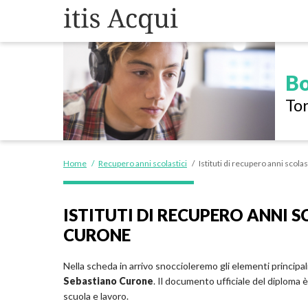
Bo
Tor
Home
/
Recupero anni scolastici
/
Istituti di recupero anni scola
ISTITUTI DI RECUPERO ANNI 
CURONE
Nella scheda in arrivo snoccioleremo gli elementi principal
Sebastiano Curone
. Il documento ufficiale del diploma è
scuola e lavoro.