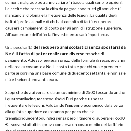
comuni, malgrado potranno variare in base a quali sono le opzioni.
Le scelte che toccano la cifra da pagare sono tutti gli anni che ti
mancano al diploma e la frequenza delle lezioni. La qualità degli
istituti professionali e di chi ha il compito di farti recuperare
causerà cambiamenti di costo per gli anni di istruzione superiore.
All'aumentare dell'offerta l'investimento sarà importante.
Una peculiarità
del recupero anni scolastici senza spostarsi da
Ne è il fatto di poter realizzare diverse
tranche di
pagamento. Adesso leggerai i prezzi delle formule di recupero anni
nell'area circostante a Ne. Il costo totale per chi vuole prendere
parte ai corsi ha una base comune di duecentosettanta, e non sale
oltre i seicentonovanta euro.
Sappi che dovrai versare da un tot minimo di 2500 toccando anche
i quattromilacinquecentoquindici Euri perché tu possa
frequentare le lezioni. Valutando l'impegno economico dalla terza
alla quinta superiore costeranno per poco che sia
tremilacinquecentoquindici senza però il timore di superare i 6530
€. Iscriversi all'ultima prova conserva un costo medio del tariffario
che si comprende tra trecentosessantacinque con un tetto