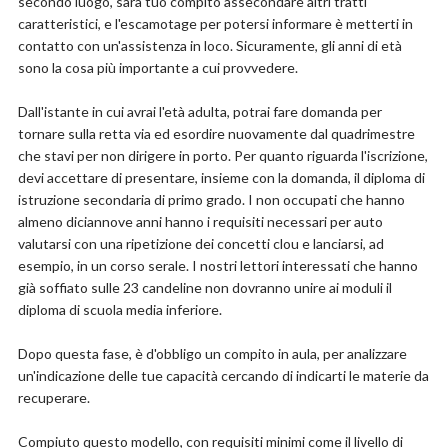
secondo luogo, sarà tuo compito assecondare altri tratti
caratteristici, e l'escamotage per potersi informare è metterti in
contatto con un'assistenza in loco. Sicuramente, gli anni di età
sono la cosa più importante a cui provvedere.
Dall'istante in cui avrai l'età adulta, potrai fare domanda per
tornare sulla retta via ed esordire nuovamente dal quadrimestre
che stavi per non dirigere in porto. Per quanto riguarda l'iscrizione,
devi accettare di presentare, insieme con la domanda, il diploma di
istruzione secondaria di primo grado. I non occupati che hanno
almeno diciannove anni hanno i requisiti necessari per auto
valutarsi con una ripetizione dei concetti clou e lanciarsi, ad
esempio, in un corso serale. I nostri lettori interessati che hanno
già soffiato sulle 23 candeline non dovranno unire ai moduli il
diploma di scuola media inferiore.
Dopo questa fase, è d'obbligo un compito in aula, per analizzare
un'indicazione delle tue capacità cercando di indicarti le materie da
recuperare.
Compiuto questo modello, con requisiti minimi come il livello di