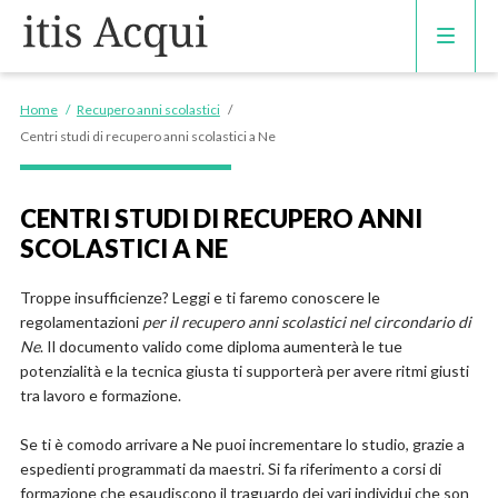
CORSI DI INGLESE
Home
/
Recupero anni scolastici
/
Centri studi di recupero anni scolastici a Ne
RECUPERO ANNI SCOLASTICI
CENTRI STUDI DI RECUPERO ANNI
SCUOLE PRIVATE
SCOLASTICI A NE
SCUOLE SERALI
Troppe insufficienze? Leggi e ti faremo conoscere le
regolamentazioni
per il recupero anni scolastici nel circondario di
Ne
. Il documento valido come diploma aumenterà le tue
potenzialità e la tecnica giusta ti supporterà per avere ritmi giusti
tra lavoro e formazione.
Se ti è comodo arrivare a Ne puoi incrementare lo studio, grazie a
espedienti programmati da maestri. Si fa riferimento a corsi di
formazione che esaudiscono il traguardo dei vari individui che son