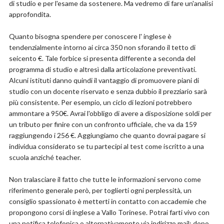
di studio e per l'esame da sostenere. Ma vedremo di fare un'analisi
approfondita.
Quanto bisogna spendere per conoscere l' inglese è
tendenzialmente intorno ai circa 350 non sforando il tetto di
seicento €. Tale forbice si presenta differente a seconda del
programma di studio e altresì dalla articolazione preventivati.
Alcuni istituti danno quindi il vantaggio di promuovere piani di
studio con un docente riservato e senza dubbio il prezziario sarà
più consistente. Per esempio, un ciclo di lezioni potrebbero
ammontare a 950€. Avrai l'obbligo di avere a disposizione soldi per
un tributo per finire con un confronto ufficiale, che va da 159
raggiungendo i 256 €. Aggiungiamo che quanto dovrai pagare si
individua considerato se tu partecipi al test come iscritto a una
scuola anziché teacher.
Non tralasciare il fatto che tutte le informazioni servono come
riferimento generale però, per toglierti ogni perplessità, un
consiglio spassionato è metterti in contatto con accademie che
propongono corsi di inglese a Vallo Torinese. Potrai farti vivo con
una notifica telefonica o alternativamente via indirizzo mail: dopo