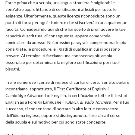
Forse prima che a scuola, una lingua straniera è migliorabile
senz'altro approfittando di certificazioni ufficiali per tutte le
esigenze. Ulteriormente, queste licenze riconosciute sono un
punto di forza per ogni studente che si iscriverà in una qualunque
facoltà. Considerando quindi che hai scelto di promuovere le tue
capacità di scrittura, di conseguenza, appare come vitale
cominciare da adesso. Nei prossimi paragrafi, comprenderai le più
consigliate, le procedure, e i gradi di qualifica in cui si possono
trovare. Al termine, ti facciamo una conoscenza più ampia
essenziale per determinare la migliore certificazione per i tuoi
bisogni.
Tra le numerose licenze di inglese di cui hai di certo sentito parlare
incontriamo, soprattutto, il First Certificate of English, il
Cambridge Advanced of Eniglish, la certificazione Ielts e il Test of
English as a Foreign Language (TOEFL)
. di Vallo Torinese
. Per il tuo
successo, ti consentono di portare in alto le tue conoscenze
dell'idioma inglese, eppure si distinguono tra loro circa il corso
della scuola e sul motivo per cui sono state concepite.