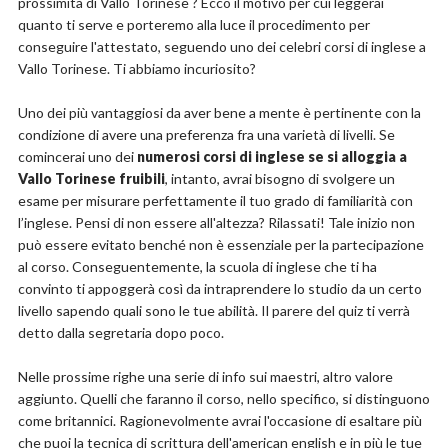
prossimità di Vallo Torinese ? Ecco il motivo per cui leggerai
quanto ti serve e porteremo alla luce il procedimento per
conseguire l'attestato, seguendo uno dei celebri corsi di inglese a
Vallo Torinese. Ti abbiamo incuriosito?
Uno dei più vantaggiosi da aver bene a mente è pertinente con la
condizione di avere una preferenza fra una varietà di livelli. Se
comincerai uno dei
numerosi corsi di inglese se si alloggia a
Vallo Torinese fruibili
, intanto, avrai bisogno di svolgere un
esame per misurare perfettamente il tuo grado di familiarità con
l’inglese. Pensi di non essere all'altezza? Rilassati! Tale inizio non
può essere evitato benché non è essenziale per la partecipazione
al corso. Conseguentemente, la scuola di inglese che ti ha
convinto ti appoggerà così da intraprendere lo studio da un certo
livello sapendo quali sono le tue abilità. Il parere del quiz ti verrà
detto dalla segretaria dopo poco.
Nelle prossime righe una serie di info sui maestri, altro valore
aggiunto. Quelli che faranno il corso, nello specifico, si distinguono
come britannici. Ragionevolmente avrai l'occasione di esaltare più
che puoi la tecnica di scrittura dell'american english e in più le tue