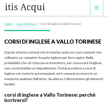
CORSI DI INGLESE
Home
/
Corsi di inglese
/
Corsi di inglese a Vallo Torinese
RECUPERO ANNI SCOLASTICI
CORSI DI INGLESE A VALLO TORINESE
SCUOLE PRIVATE
Stando attento noterai che ti interfaccerai con tuoi coetanei che
utilizzano un completo frasario inglese per farsi capire. Nella
SCUOLE SERALI
probabilità che ciò ti lasciasse interdetto, per conoscere l'inglese
non costituirebbe un impedimento. Potrai accedere a corsi di
inglese con tutte le autorizzazioni, ed è comune iscriversi in un
momento qualsiasi dell’anno: da adesso ti illustreremo gli elementi
basilari.
corsi di inglese a Vallo Torinese: perché
iscriversi?