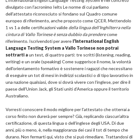
L‘International English Language Testing System è nel concreto
divulgato con l'acronimo Ielts Le norme di cui parliamo
dell'attestato riconosciuto si fondano sul Quadro comune
europeo di riferimento, anche proposto come QCER. Mettendolo
1 vs 1 a delle certificazioni valide
della lingua dell'Inghilterra nella
cintura di Vallo Torinese è senza dubbio da prendere
come
riferimento. Iscrivendoti per avere
l‘International English
Language Testing System a Vallo Torinese non potrai
sottrarti a
un test, di quattro parti: tre scritti (listening, reading,
writing) e un orale (speaking) Come suggerisce il nome, la volontà
dell'orientamento formativo è sostenere i ragazzi che necessitano
di eseguire un tot di mesi in indirizzi scolastici o di tipo lavorativo in
una nazione qualsiasi, dove si dovrà vivere con l'inglese, per dire il
paese dell'Union Jack, gli Stati uniti d'America oppure il territorio
Australiano.
Vorresti conoscere il modo migliore per l'attestato che otterrai a
corso finito non durerà per sempre? Già, replicando ciascun'altra
certificazione, di questa lingua o dell'inglese degli USA. Di due
anni, più o meno, è, nella maggioranza dei casi il tot di tempo che
durano. Non fermarti qui, visto che si può rimediare. Trattandosi di